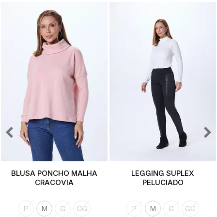
BLUSA PONCHO MALHA
LEGGING SUPLEX
CRACOVIA
PELUCIADO
P
M
G
GG
P
M
G
GG